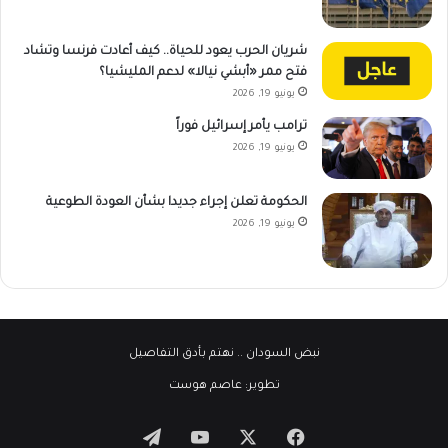
شريان الحرب يعود للحياة.. كيف أعادت فرنسا وتشاد
فتح ممر «أبشي نيالا» لدعم المليشيا؟
يونيو 19, 2026
ترامب يأمر إسرائيل فوراً
يونيو 19, 2026
الحكومة تعلن إجراء جديدا بشأن العودة الطوعية
يونيو 19, 2026
نبض السودان
.. نهتم بأدق التفاصيل
تطوير:
عاصم هوست
‫X
فيسبوك
‫YouTube
تيلقرام