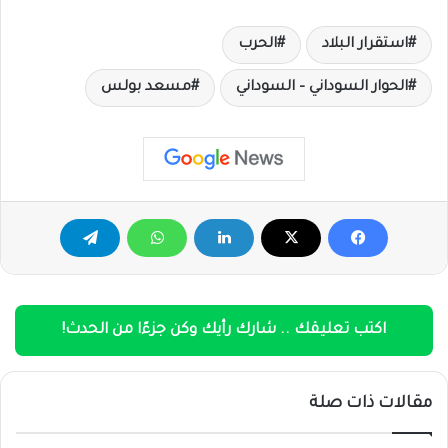
استقرار البلاد
الحرب
الحوار السوداني – السوداني
مسعد بولس
اكتب تعليقك .. شارك رأيك وكن جزءًا من الحدث!
مقالات ذات صلة