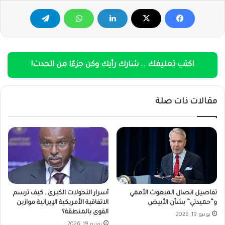
اكتب تعليقك .. شارك رأيك وكن جزءًا من الحدث!
مقالات ذات صلة
تفاصيل اتصال المبعوث الأممي
أسرار التحولات الكبرى.. كيف ترسم
و”حميدتي” بشأن الأبيض
الاتفاقية الأمريكية الإيرانية موازين
القوى بالمنطقة؟
يونيو 19, 2026
يونيو 19, 2026