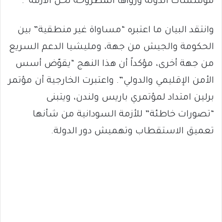
مؤسسات الدولة ورؤاها المطروحة لحل الأزمة”.
وانتقد البيان ما اعتبره “مساواة غير منطقية” بين
الحكومة والجيش من جهة، ومليشيا الدعم السريع
من جهة أخرى، مؤكداً أن هذا النهج “يقوّض أسس
الأمن الإقليمي والدولي”. واعتبرت الخارجية أن مؤتمر
برلين امتداد لمؤتمري باريس ولندن، ويتبنى
“تصورات خاطئة” للأزمة السودانية من شأنها
تعميق الاستقطاب وتهميش دور الدولة.