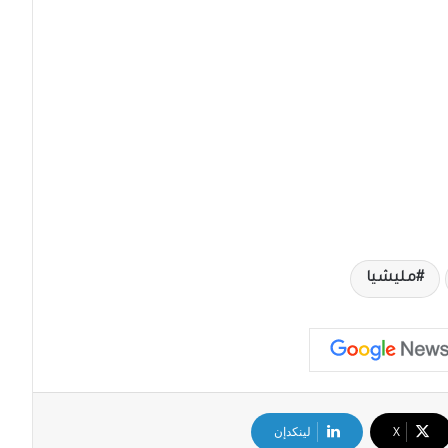
مليشيا
‫X
لينكدإن