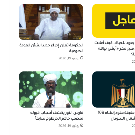
عود للحياة.. كيف أعادت
الحكومة تعلن إجراء جديدا بشأن العودة
فتح ممر «أبشي نيالا»
الطوعية
ا؟
يونيو 19, 2026
فارس النور يكشف أسباب قبوله
مصر تكشف حقيقة عقود إنشاء 108
منصب حاكم الخرطوم سابقاً
مال السودان
يونيو 19, 2026