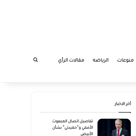
منوعات
الرياضه
مقالات الرأي
بحث عن
أخر الاخبار
تفاصيل اتصال المبعوث
الأممي و”حميدتي” بشأن
الأبيض