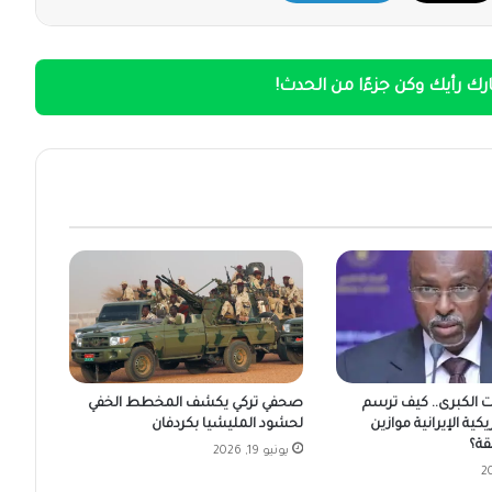
ك رأيك وكن جزءًا من الحدث!
ت الكبرى.. كيف ترسم
صحفي تركي يكشف المخطط الخفي
يكية الإيرانية موازين
لحشود المليشيا بكردفان
قة؟
يونيو 19, 2026