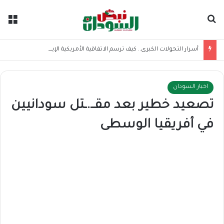
بحث عن
الق
أسرار التحولات الكبرى.. كيف ترسم الاتفاقية الأمريكية الإيرانية موازين القوى بالمنطقة؟
اخبار السودان
تصعيد خطير بعد مقــ.ـتل سودانيين
في أفريقيا الوسطى