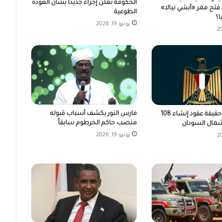
الحكومة تعلن إجراء جديدا بشأن العودة
فتح ممر «أبشي نيالا»
الطوعية
ا؟
يونيو 19, 2026
فارس النور يكشف أسباب قبوله
مصر تكشف حقيقة عقود إنشاء 108
منصب حاكم الخرطوم سابقاً
مال السودان
يونيو 19, 2026