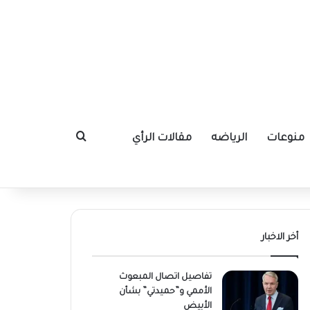
منوعات
الرياضه
مقالات الرأي
بحث عن
أخر الاخبار
تفاصيل اتصال المبعوث
الأممي و”حميدتي” بشأن
الأبيض