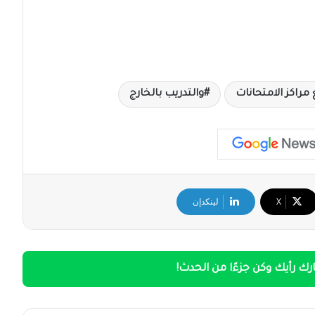
مراكز الامتحانات
والتدريب بالخارج
‫X
لينكدإن
ك رأيك وكن جزءًا من الحدث!