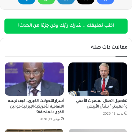
اكتب تعليقك .. شارك رأيك وكن جزءًا من الحدث!
مقالات ذات صلة
تفاصيل اتصال المبعوث الأممي
أسرار التحولات الكبرى.. كيف ترسم
و”حميدتي” بشأن الأبيض
الاتفاقية الأمريكية الإيرانية موازين
القوى بالمنطقة؟
يونيو 19, 2026
يونيو 19, 2026