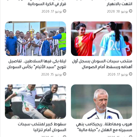
انتهت بالانهيار
قرار في الكرة السودانية
يونيو 18, 2026
يونيو 17, 2026
منتخب سيدات السودان يسجل أول
ليلة بكى فيها السلاطين.. تفاصيل
أهدافه ويسقط أمام الصومال
تتويج “سيد الأتيام” بكأس السودان
يونيو 17, 2026
يونيو 15, 2026
هروب ومماطلة.. ريجيكامب ينهي
سقوط كبير لمنتخب سيدات
مسيرته مع الهلال بـ”حيلة مالية”
السودان أمام تنزانيا