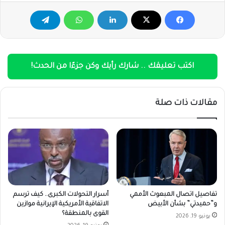
اكتب تعليقك .. شارك رأيك وكن جزءًا من الحدث!
مقالات ذات صلة
تفاصيل اتصال المبعوث الأممي
أسرار التحولات الكبرى.. كيف ترسم
و”حميدتي” بشأن الأبيض
الاتفاقية الأمريكية الإيرانية موازين
القوى بالمنطقة؟
يونيو 19, 2026