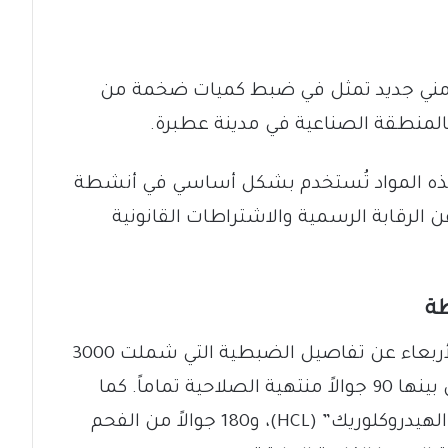
ز أمني جديد تمثل في ضبط كميات ضخمة من
 بالمنطقة الصناعية في مدينة عطبرة.
ه المواد تُستخدم بشكل أساسي في أنشطة
عن الرقابة الرسمية والاشتراطات القانونية
طة
كشف التعميم الصحفي الصادر اليوم الأربعاء عن تفاصيل الضبطية التي شملت 3000
جوال من مادة “بوراكس الصوديوم”، من بينها 90 جوالاً منتهية الصلاحية تماماً. كما
ضمت الضبطية 500 جوال من “حمض الهيدروكلوريك” (HCL)، و180 جوالاً من الفحم