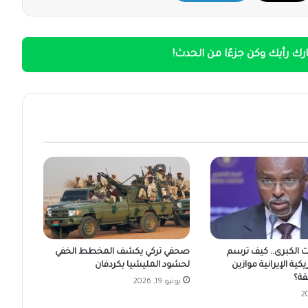
ك رأيك وكن جزءًا من الحدث!
ت الكبرى.. كيف ترسم
صحفي تركي يكشف المخطط الخفي
يكية الإيرانية موازين
لحشود المليشيا بكردفان
قة؟
يونيو 19, 2026