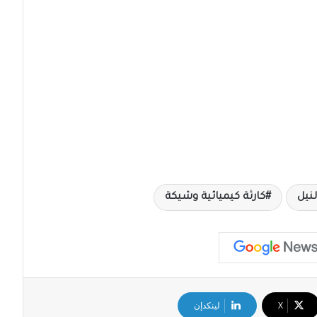
نيل
كارثة كيميائية وشيكة
‫X
لينكدإن