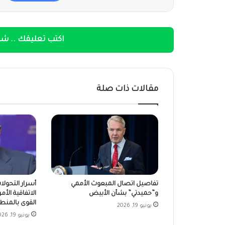
اكتب تعليقك .. شار
مقالات ذات صلة
تفاصيل اتصال المبعوث الأممي
أسرار التحولا
و”حميدتي” بشأن الأبيض
الاتفاقية الأمر
القوى بالمنط
يونيو 19, 2026
يونيو 19, 2026