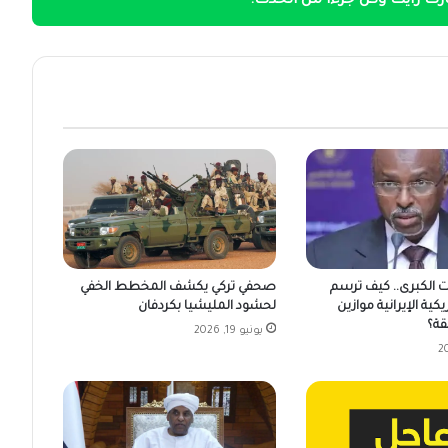
ك رأيك وكن جزءًا من الحدث!
ت الكبرى.. كيف ترسم
صحفي تركي يكشف المخطط الخفي
يكية الإيرانية موازين
لحشود المليشيا بكردفان
قة؟
يونيو 19, 2026