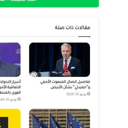
اكتب تعليقك .. شار
مقالات ذات صلة
تفاصيل اتصال المبعوث الأممي
أسرار التحولا
و”حميدتي” بشأن الأبيض
الاتفاقية الأمر
القوى بالمنط
يونيو 19, 2026
يونيو 19, 2026