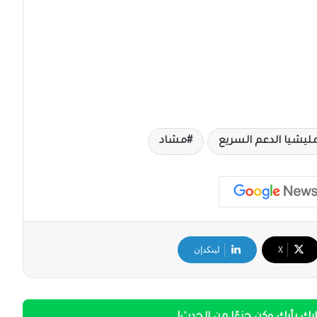
يشيا الدعم السريع
مشاد
‫X
لينكدإن