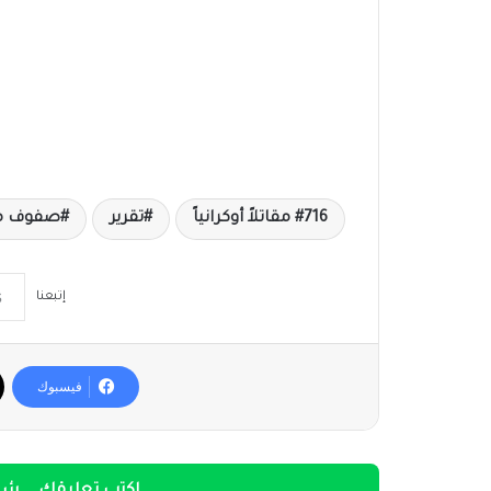
716 مقاتلاً أوكرانياً
تقرير
صفوف مل
إتبعنا
فيسبوك