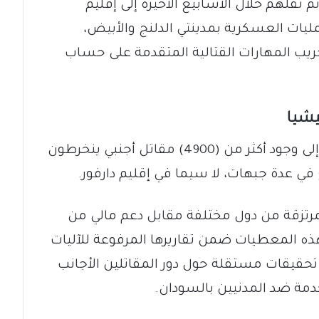
نقلهم خلال الأسابيع الأخيرة إلى إقليم
يات العسكرية بمدينتي الدلنج والأبيض،
جريب المهارات القتالية المتقدمة على حساب
يشيا
​كشف التقرير عن إحصائية مرعبة تشير إلى وجود أكثر من (4900) مقاتل أجنبي ينخرطون
في عدة جبهات، لا سيما في إقليم دارفور.
مرتزقة من دول مختلفة مقابل دعم مالي من
 هذه المعطيات ضمن تقاريرها المرفوعة للآليات
 تحقيقات مستقلة حول دور المقاتلين الأجانب
مة ضد المدنيين بالسودان.