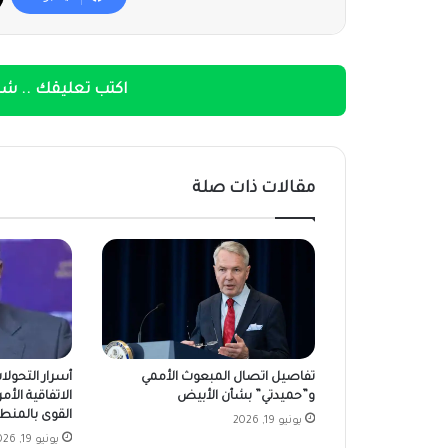
اكتب تعليقك .. شار
مقالات ذات صلة
تفاصيل اتصال المبعوث الأممي
أسرار التحولا
و”حميدتي” بشأن الأبيض
الاتفاقية الأمر
القوى بالمنط
يونيو 19, 2026
يونيو 19, 2026