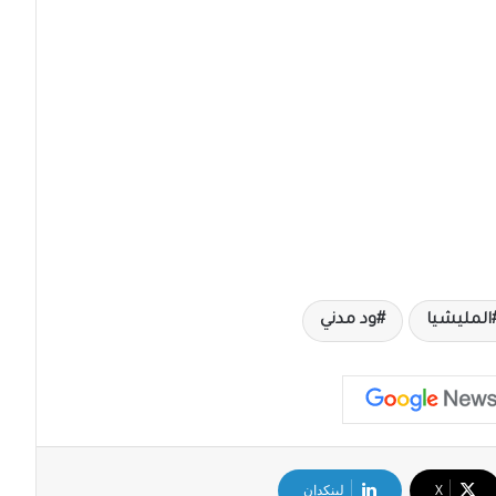
المليشيا
ود مدني
‫X
لينكدإن