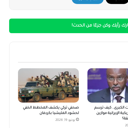
ك رأيك وكن جزءًا من الحدث!
ت الكبرى.. كيف ترسم
صحفي تركي يكشف المخطط الخفي
يكية الإيرانية موازين
لحشود المليشيا بكردفان
قة؟
يونيو 19, 2026