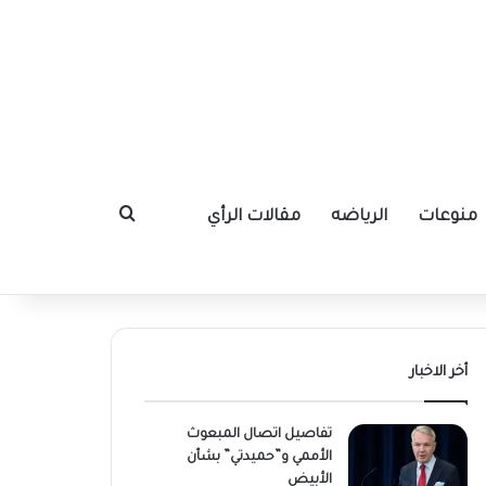
منوعات
الرياضه
مقالات الرأي
بحث عن
أخر الاخبار
تفاصيل اتصال المبعوث
الأممي و”حميدتي” بشأن
الأبيض