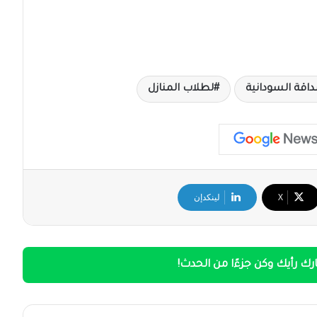
اقة السودانية
لطلاب المنازل
‫X
لينكدإن
ك رأيك وكن جزءًا من الحدث!