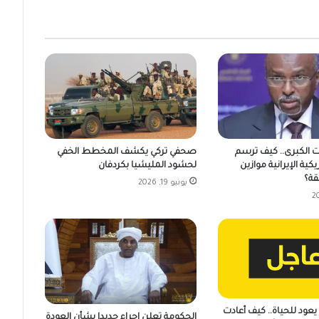
ت الكبرى.. كيف ترسم
صحفي تركي يكشف المخطط الخفي
يكية الإيرانية موازين
لحشود المليشيا بكردفان
قة؟
يونيو 19, 2026
عود للحياة.. كيف أعادت
الحكومة تعلن إجراء جديدا بشأن العودة