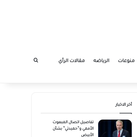
منوعات
الرياضه
مقالات الرأي
بحث عن
أخر الاخبار
تفاصيل اتصال المبعوث
الأممي و”حميدتي” بشأن
الأبيض