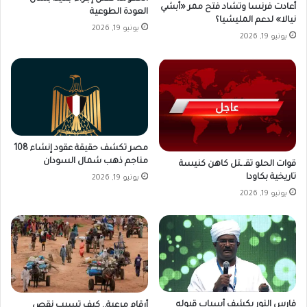
أعادت فرنسا وتشاد فتح ممر «أبشي
العودة الطوعية
نيالا» لدعم المليشيا؟
يونيو 19, 2026
يونيو 19, 2026
مصر تكشف حقيقة عقود إنشاء 108
مناجم ذهب شمال السودان
قوات الحلو تقـ.ـتل كاهن كنيسة
تاريخية بكاودا
يونيو 19, 2026
يونيو 19, 2026
فارس النور يكشف أسباب قبوله
أرقام مرعبة.. كيف تسبب نقص