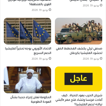
و”حميدتي” بشأن الأبيض
الاتفاقية الأمريكية الإيرانية موازين
القوى بالمنطقة؟
يونيو 19, 2026
يونيو 19, 2026
صحفي تركي يكشف المخطط الخفي
الاتحاد الأوروبي يوجه تحذيراً لمليشيا
لحشود المليشيا بكردفان
الدعم السريع
يونيو 19, 2026
يونيو 19, 2026
شريان الحرب يعود للحياة.. كيف
الحكومة تعلن إجراء جديدا بشأن
أعادت فرنسا وتشاد فتح ممر «أبشي
العودة الطوعية
نيالا» لدعم المليشيا؟