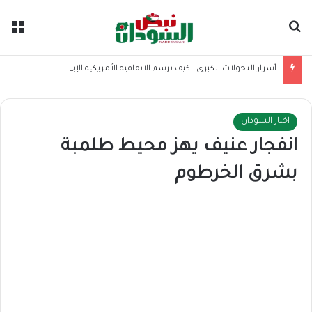
بحث عن
الق
أسرار التحولات الكبرى.. كيف ترسم الاتفاقية الأمريكية الإيرانية موازين القوى بالمنطقة؟
اخبار السودان
انفجار عنيف يهز محيط طلمبة
بشرق الخرطوم