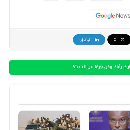
‫X
لينكدإن
ك رأيك وكن جزءًا من الحدث!