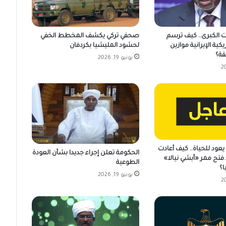
ت الكبرى.. كيف ترسم
صحفي تركي يكشف المخطط الخفي
يكية الإيرانية موازين
لحشود المليشيا بكردفان
قة؟
يونيو 19, 2026
عود للحياة.. كيف أعادت
الحكومة تعلن إجراء جديدا بشأن العودة
فتح ممر «أبشي نيالا»
الطوعية
ا؟
يونيو 19, 2026