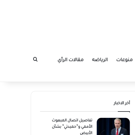
منوعات
الرياضه
مقالات الرأي
بحث عن
أخر الاخبار
تفاصيل اتصال المبعوث
الأممي و”حميدتي” بشأن
الأبيض