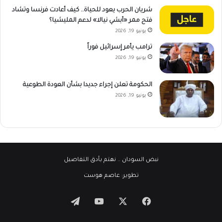
شريان الحرب يعود للحياة.. كيف أعادت فرنسا وتشاد
فتح ممر «أبشي نيالا» لدعم المليشيا؟
يونيو 19, 2026
ترامب يأمر إسرائيل فوراً
يونيو 19, 2026
الحكومة تعلن إجراء جديدا بشأن العودة الطوعية
يونيو 19, 2026
نبض السودان
.. نهتم بأدق التفاصيل
تطوير:
عاصم هوست
‫X
فيسبوك
‫YouTube
تيلقرام