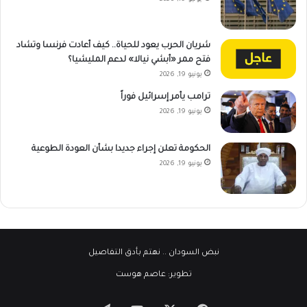
شريان الحرب يعود للحياة.. كيف أعادت فرنسا وتشاد
فتح ممر «أبشي نيالا» لدعم المليشيا؟
يونيو 19, 2026
ترامب يأمر إسرائيل فوراً
يونيو 19, 2026
الحكومة تعلن إجراء جديدا بشأن العودة الطوعية
يونيو 19, 2026
نبض السودان
.. نهتم بأدق التفاصيل
تطوير:
عاصم هوست