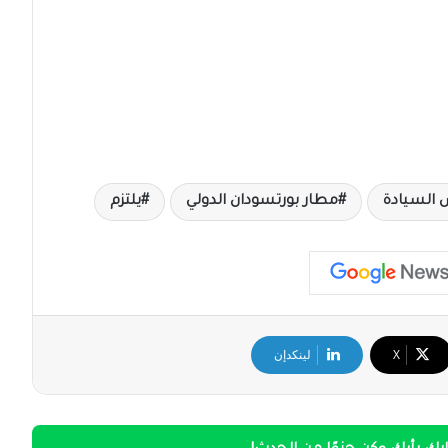
السيادة
مطار بورتسودان الدولي
يلتزم
‫X
لينكدإن