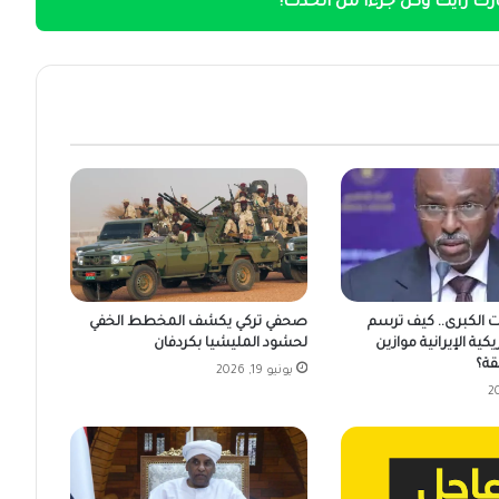
ك رأيك وكن جزءًا من الحدث!
ت الكبرى.. كيف ترسم
صحفي تركي يكشف المخطط الخفي
يكية الإيرانية موازين
لحشود المليشيا بكردفان
قة؟
يونيو 19, 2026