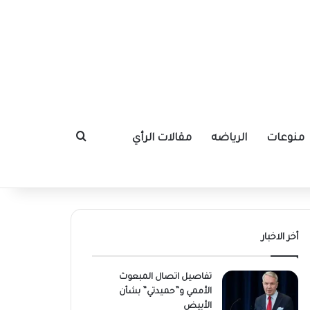
منوعات
الرياضه
مقالات الرأي
بحث عن
أخر الاخبار
تفاصيل اتصال المبعوث
الأممي و”حميدتي” بشأن
الأبيض