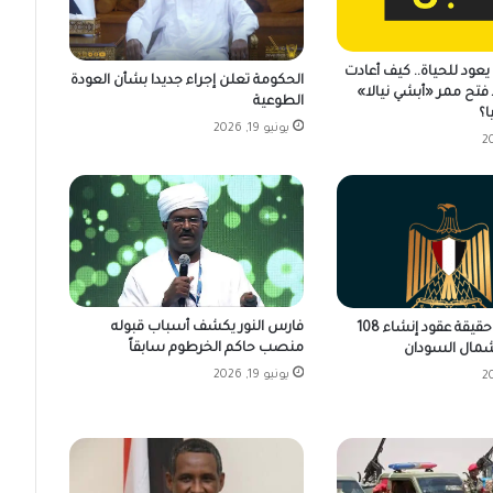
عود للحياة.. كيف أعادت
الحكومة تعلن إجراء جديدا بشأن العودة
فتح ممر «أبشي نيالا»
الطوعية
ا؟
يونيو 19, 2026
فارس النور يكشف أسباب قبوله
مصر تكشف حقيقة عقود إنشاء 108
منصب حاكم الخرطوم سابقاً
مال السودان
يونيو 19, 2026