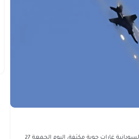
شن الطيران الحربي للقوات المسلحة السودانية غارات جوية مكثفة، اليوم الجمعة 27