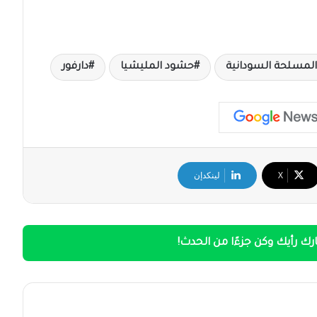
 المسلحة السودانية
حشود المليشيا
دارفور
‫X
لينكدإن
ك رأيك وكن جزءًا من الحدث!