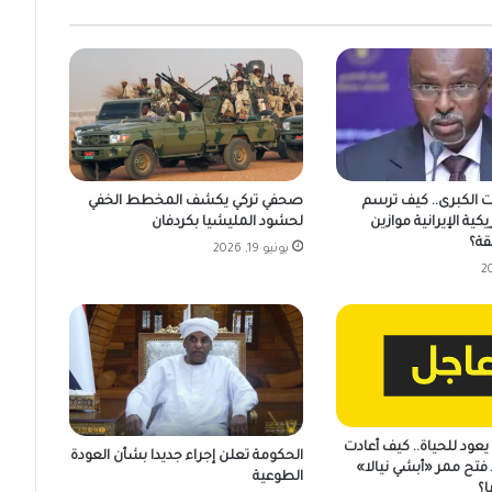
ت الكبرى.. كيف ترسم
صحفي تركي يكشف المخطط الخفي
يكية الإيرانية موازين
لحشود المليشيا بكردفان
قة؟
يونيو 19, 2026
عود للحياة.. كيف أعادت
الحكومة تعلن إجراء جديدا بشأن العودة
فتح ممر «أبشي نيالا»
الطوعية
ا؟