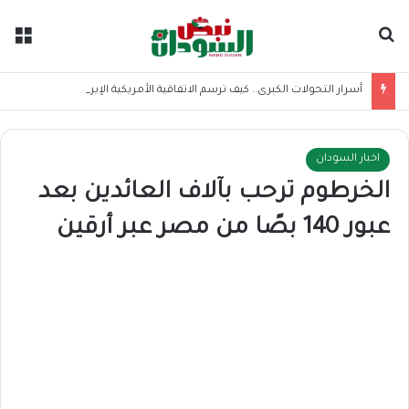
بحث عن
الق
أسرار التحولات الكبرى.. كيف ترسم الاتفاقية الأمريكية الإيرانية موازين القوى بالمنطقة؟
اخبار السودان
الخرطوم ترحب بآلاف العائدين بعد
عبور 140 بصًا من مصر عبر أرقين