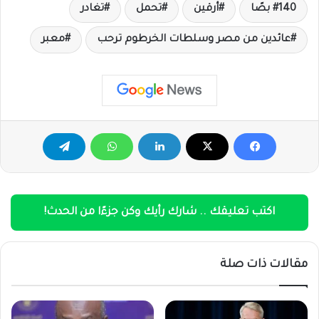
140 بصًا
أرقين
تحمل
تغادر
عائدين من مصر وسلطات الخرطوم ترحب
معبر
اكتب تعليقك .. شارك رأيك وكن جزءًا من الحدث!
مقالات ذات صلة