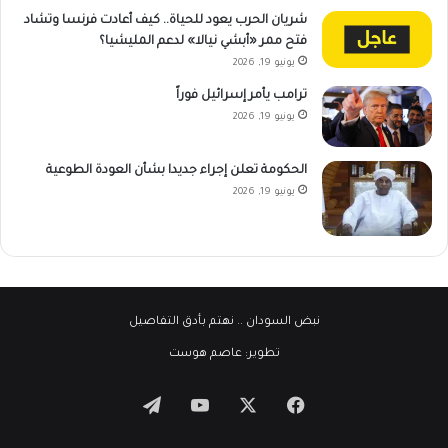
شريان الحرب يعود للحياة.. كيف أعادت فرنسا وتشاد
فتح ممر «أبشي نيالا» لدعم المليشيا؟
يونيو 19, 2026
ترامب يأمر إسرائيل فوراً
يونيو 19, 2026
الحكومة تعلن إجراء جديدا بشأن العودة الطوعية
يونيو 19, 2026
نبض السودان
.. نهتم بأدق التفاصيل
تطوير:
عاصم هوست
‫X
فيسبوك
‫YouTube
تيلقرام