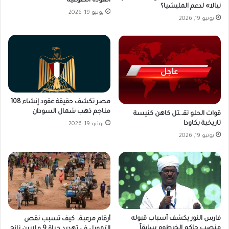
العودة الطوعية
نيالا» لدعم المليشيا؟
يونيو 19, 2026
يونيو 19, 2026
مصر تكشف حقيقة عقود إنشاء 108
مناجم ذهب شمال السودان
قوات الحلو تقـ.ـتل كاهن كنيسة
تاريخية بكاودا
يونيو 19, 2026
يونيو 19, 2026
فارس النور يكشف أسباب قبوله
أرقام مرعبة.. كيف تسبب نقص
منصب حاكم الخرطوم سابقاً
التمويل في تهديد حياة 9 ملايين نازح