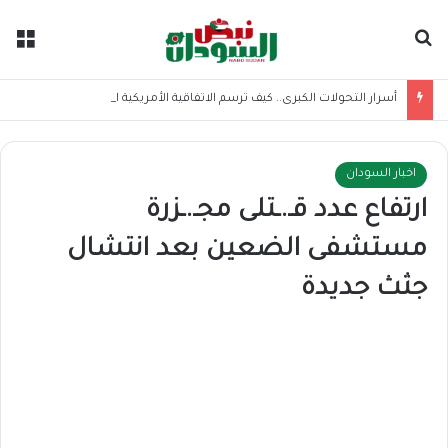
بحث عن
الق
أسرار التحولات الكبرى.. كيف ترسم الاتفاقية الأمريكية الإيرانية موازين القوى بالمنطقة؟
اخبار السودان
ارتفاع عدد قـ.ـتلى مجـ.ـزرة
مستشفى الضعين بعد انتشال
جثث جديدة