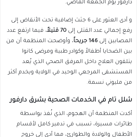
دارفور يوم الجمعة الماضي.
و أدى العثور على 6 جثث إضافية تحت الأنقاض إلى
رفع إجمالي عدد القتلى إلى
70 قتيلاً
، فيما ارتفع عدد
المصابين إلى
146 جريحاً
، وأوضحت المنظمة أن من
بين الضحايا أطفالاً وكوادر طبية ومرضى كانوا
يتلقون العلاج داخل المرفق الصحي الذي يُعد
المستشفى المرجعي الوحيد في الولاية ويخدم أكثر
من مليوني نسمة.
​شلل تام في الخدمات الصحية بشرق دارفور
​أكدت المنظمة أن الهجوم، الذي نُفذ بواسطة
طائرات مسيرة، تسبب في تدمير كامل لأقسام
الأطفال والولادة والطوارئ، مما أدى إلى خروج