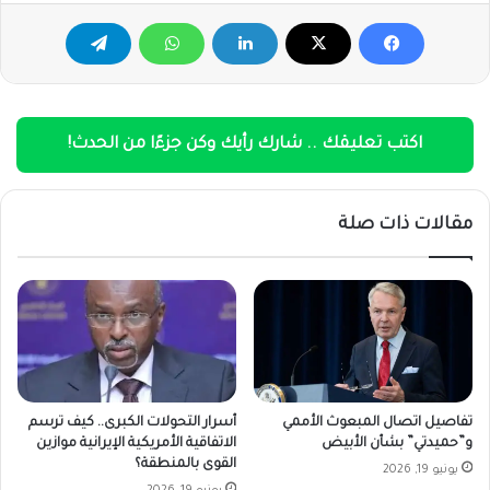
اكتب تعليقك .. شارك رأيك وكن جزءًا من الحدث!
مقالات ذات صلة
تفاصيل اتصال المبعوث الأممي
أسرار التحولات الكبرى.. كيف ترسم
و”حميدتي” بشأن الأبيض
الاتفاقية الأمريكية الإيرانية موازين
القوى بالمنطقة؟
يونيو 19, 2026