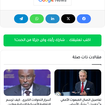
اكتب تعليقك .. شارك رأيك وكن جزءًا من الحدث!
مقالات ذات صلة
تفاصيل اتصال المبعوث الأممي
أسرار التحولات الكبرى.. كيف ترسم
و”حميدتي” بشأن الأبيض
الاتفاقية الأمريكية الإيرانية موازين