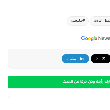
لنيل الأزرق
مليشي
‫X
لينكدإن
ك رأيك وكن جزءًا من الحدث!