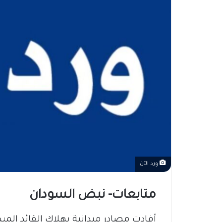
ورد الآن
متابعات- نبض السودان
أفادت مصادر ميدانية بهلاك القائد الميد