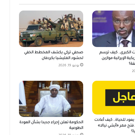
ت الكبرى.. كيف ترسم
صحفي تركي يكشف المخطط الخفي
يكية الإيرانية موازين
لحشود المليشيا بكردفان
قة؟
يونيو 19, 2026
عود للحياة.. كيف أعادت
الحكومة تعلن إجراء جديدا بشأن العودة
فتح ممر «أبشي نيالا»
الطوعية
ا؟