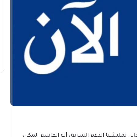
اني بمليشيا الدعم السريع، أبو القاسم المكي،