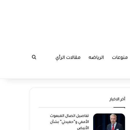
منوعات
الرياضه
مقالات الرأي
بحث عن
أخر الاخبار
تفاصيل اتصال المبعوث
الأممي و”حميدتي” بشأن
الأبيض