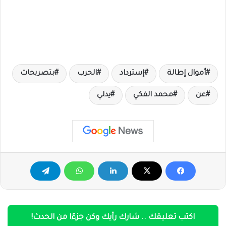
أموال إطالة
إسترداد
الحرب
بتصريحات
عن
محمد الفكي
يدلي
اكتب تعليقك .. شارك رأيك وكن جزءًا من الحدث!