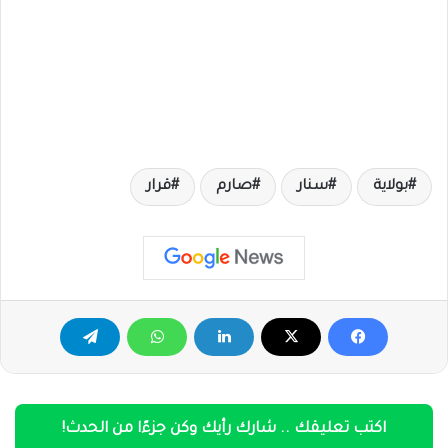
بولاية
سنار
صارم
قرار
اكتب تعليقك .. شارك رأيك وكن جزءًا من الحدث!