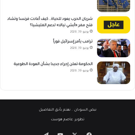
شريان الحرب يعود للحياة.. كيف أعادت فرنسا وتشاد
فتح ممر «أبشي نيالا» لدعم المليشيا؟
يونيو 19, 2026
ترامب يأمر إسرائيل فوراً
يونيو 19, 2026
الحكومة تعلن إجراء جديدا بشأن العودة الطوعية
يونيو 19, 2026
نبض السودان
.. نهتم بأدق التفاصيل
تطوير:
عاصم هوست
‫X
فيسبوك
‫YouTube
تيلقرام