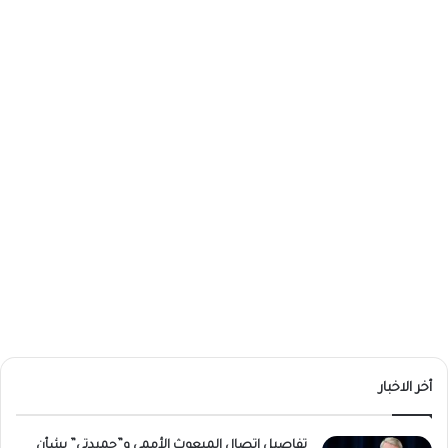
أخر الاخبار
تفاصيل اتصال المبعوث الأممي و”حميدتي” بشأن