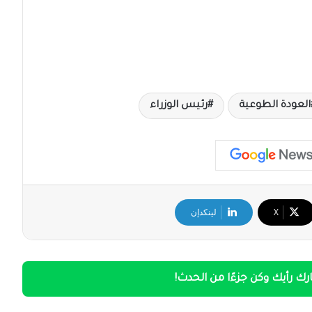
العودة الطوعية
رئيس الوزراء
‫X
لينكدإن
ك رأيك وكن جزءًا من الحدث!