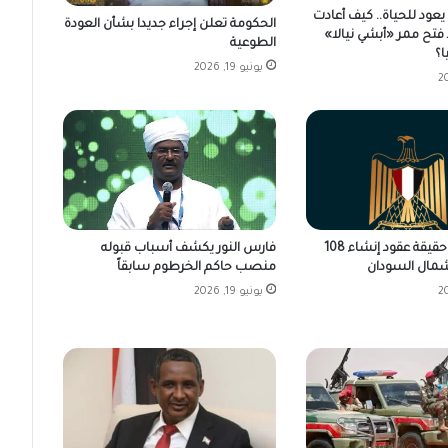
عود للحياة.. كيف أعادت
الحكومة تعلن إجراء جديدا بشأن العودة
فتح ممر «أبشي نيالا»
الطوعية
ا؟
يونيو 19, 2026
فارس النور يكشف أسباب قبوله
مصر تكشف حقيقة عقود إنشاء 108
منصب حاكم الخرطوم سابقاً
مال السودان
يونيو 19, 2026