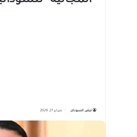
“المجانية” للسودا
نبض السودان
فبراير 27, 2026