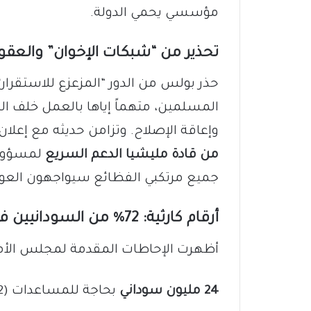
مؤسسي يحمي الدولة.
تحذير من “شبكات الإخوان” والعقو
حذر بولس من الدور “المزعزع للاستقرار
المسلمين، متهماً إياها بالعمل خلف ا
وإعاقة الإصلاح. وتزامن حديثه مع إعلان
من قادة مليشيا الدعم السريع
لمسؤوليت
جميع مرتكبي الفظائع سيواجهون العو
أرقام كارثية: 72% من السودانيين في خطر
أظهرت الإحاطات المقدمة لمجلس الأمن 
24 مليون سوداني
بحاجة للمساعدات (72% من السكان).