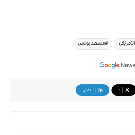
لأمريكي
مسعد بولس
‫X
لينكدإن