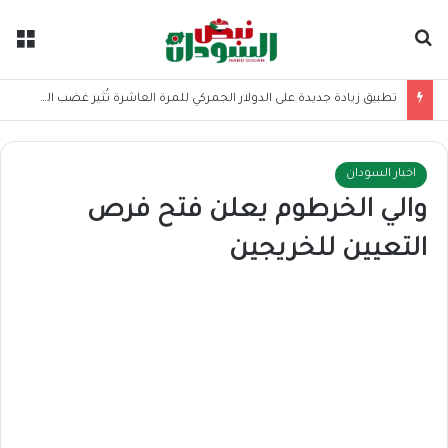
بحث عن
الق
تطبيق زيادة جديدة على الدولار الجمركي للمرة العاشرة تُثير غضب المستوردين
اخبار السودان
والي الخرطوم يعلن فتح فرص
التعيين للخريجين