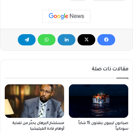
مقالات ذات صلة
صيادون ليبيون ينقذون 15 شاباً
مستشار البرهان يحذّر من تغذية
سودانياً
أوهام قادة الميليشيا