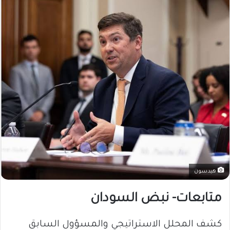
هيدسون
متابعات- نبض السودان
كشف المحلل الاستراتيجي والمسؤول السابق