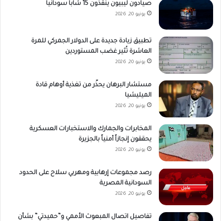
صيادون ليبيون ينقذون 15 شاباً سودانياً
يونيو 20, 2026
تطبيق زيادة جديدة على الدولار الجمركي للمرة
العاشرة تُثير غضب المستوردين
يونيو 20, 2026
مستشار البرهان يحذّر من تغذية أوهام قادة
الميليشيا
يونيو 20, 2026
المخابرات والجمارك والاستخبارات العسكرية
يحققون إنجازاً أمنياً بالجزيرة
يونيو 20, 2026
رصد مجموعات إرهابية ومهربي سلاح على الحدود
السودانية المصرية
يونيو 20, 2026
تفاصيل اتصال المبعوث الأممي و”حميدتي” بشأن