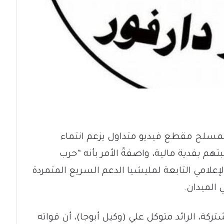
لمسلح مقطع فيديو متداول يزعم انتماء
هم بفدية مالية، واصفةً الأمر بأنه “حرب
لامي التابعة لمليشيا الدعم السريع المتمردة
 الميدان.
كة، الرائد متوكل علي (وكيل أبوجا)، أن قواته