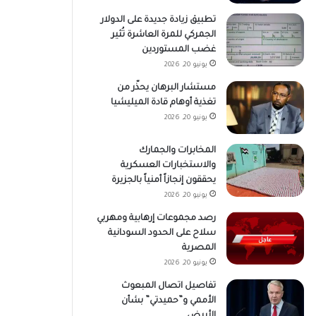
تطبيق زيادة جديدة على الدولار
الجمركي للمرة العاشرة تُثير
غضب المستوردين
يونيو 20, 2026
مستشار البرهان يحذّر من
تغذية أوهام قادة الميليشيا
يونيو 20, 2026
المخابرات والجمارك
والاستخبارات العسكرية
يحققون إنجازاً أمنياً بالجزيرة
يونيو 20, 2026
رصد مجموعات إرهابية ومهربي
سلاح على الحدود السودانية
المصرية
يونيو 20, 2026
تفاصيل اتصال المبعوث
الأممي و”حميدتي” بشأن
الأبيض