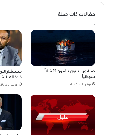
مقالات ذات صلة
صيادون ليبيون ينقذون 15 شاباً
مستشار البرها
سودانياً
قادة الميليشي
يونيو 20, 2026
يونيو 20, 2026