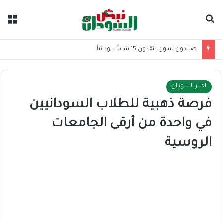
بحث عن
الق
صيادون ليبيون ينقذون 15 شاباً سودانياً
اخبار السودان
فرصة ذهبية للطلاب السودانيين
في واحدة من أرقى الجامعات
الروسية