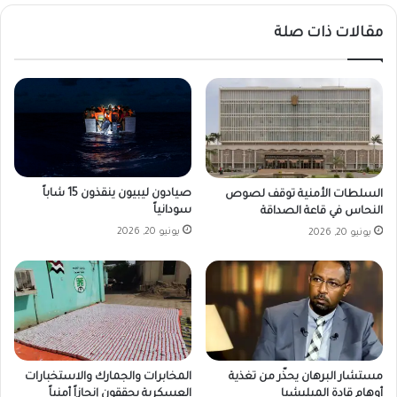
مقالات ذات صلة
صيادون ليبيون ينقذون 15 شاباً
السلطات الأمنية توقف لصوص
سودانياً
النحاس في قاعة الصداقة
يونيو 20, 2026
يونيو 20, 2026
مستشار البرهان يحذّر من تغذية
المخابرات والجمارك والاستخبارات
أوهام قادة الميليشيا
العسكرية يحققون إنجازاً أمنياً