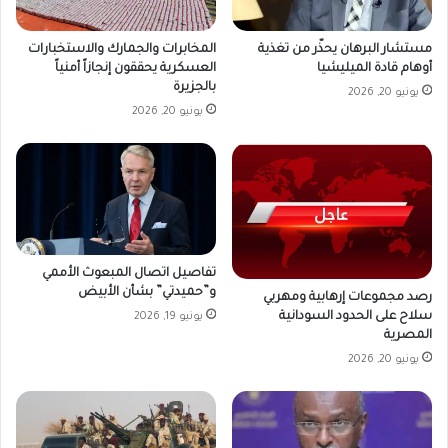
مستشار البرهان يحذّر من تغذية
المخابرات والجمارك والاستخبارات
أوهام قادة الميليشيا
العسكرية يحققون إنجازاً أمنياً
بالجزيرة
يونيو 20, 2026
يونيو 20, 2026
تفاصيل اتصال المبعوث الأممي
و”حميدتي” بشأن الأبيض
رصد مجموعات إرهابية ومهربي
سلاح على الحدود السودانية
يونيو 19, 2026
المصرية
يونيو 20, 2026