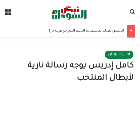
بحث عن
الق
الجيش يفتك بتجمعات الدعم السريع قرب بارا
اخبار السودان
كامل إدريس يوجه رسالة نارية
لأبطال المنتخب