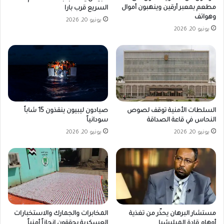
مطعم بمعبر أرقين وينهبون أموال
السريع قرب بارا
وهواتف
يونيو 20, 2026
يونيو 20, 2026
صيادون ليبيون ينقذون 15 شاباً
السلطات الأمنية توقف لصوص
سودانياً
النحاس في قاعة الصداقة
يونيو 20, 2026
يونيو 20, 2026
مستشار البرهان يحذّر من تغذية
المخابرات والجمارك والاستخبارات
أوهام قادة الميليشيا
العسكرية يحققون إنجازاً أمنياً