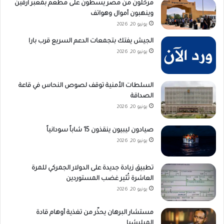
مرحّلون من مصر يسطون على مطعم بمعبر أرقين
وينهبون أموال وهواتف
يونيو 20, 2026
الجيش يفتك بتجمعات الدعم السريع قرب بارا
يونيو 20, 2026
السلطات الأمنية توقف لصوص النحاس في قاعة
الصداقة
يونيو 20, 2026
صيادون ليبيون ينقذون 15 شاباً سودانياً
يونيو 20, 2026
تطبيق زيادة جديدة على الدولار الجمركي للمرة
العاشرة تُثير غضب المستوردين
يونيو 20, 2026
مستشار البرهان يحذّر من تغذية أوهام قادة
الميليشيا