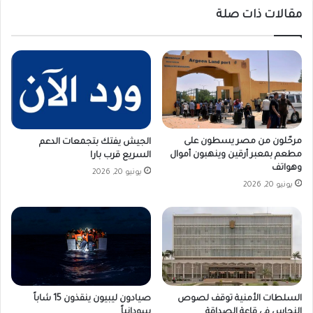
مقالات ذات صلة
مرحّلون من مصر يسطون على
الجيش يفتك بتجمعات الدعم
مطعم بمعبر أرقين وينهبون أموال
السريع قرب بارا
وهواتف
يونيو 20, 2026
يونيو 20, 2026
صيادون ليبيون ينقذون 15 شاباً
السلطات الأمنية توقف لصوص
سودانياً
النحاس في قاعة الصداقة