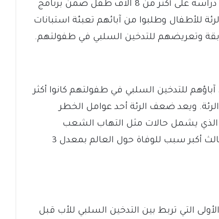
أجرى فريق جامعة «ملبورن» الأسترالية دراسة على أكثر من 8 آلاف طفل ضمن برنامج
ئة للأطفال وطلبوا من آبائهم تعبئة استبانات
ة وتعريضهم للتدخين السلبي في طفولتهم.
آباؤهم للتدخين السلبي في طفولتهم كانوا أكثر
50% لضعف أداء الرئة. ويعد ضعف الرئة أحد عوامل الخطر
، الذي يشمل حالات مثل التهاب الشعب
الهوائية المزمن وانتفاخ الرئة، ويُصنّف ثالث أكبر سبب للوفاة حول العالم بمعدل 3
الأولى التي تربط بين التدخين السلبي للأب قبل