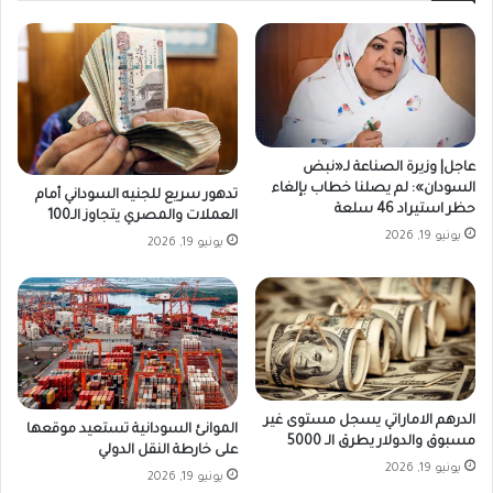
عاجل| وزيرة الصناعة لـ«نبض
السودان»: لم يصلنا خطاب بإلغاء
تدهور سريع للجنيه السوداني أمام
حظر استيراد 46 سلعة
العملات والمصري يتجاوز الـ100
يونيو 19, 2026
يونيو 19, 2026
الدرهم الاماراتي يسجل مستوى غير
الموانئ السودانية تستعيد موقعها
مسبوق والدولار يطرق الـ 5000
على خارطة النقل الدولي
يونيو 19, 2026
يونيو 19, 2026