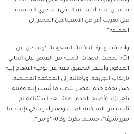
وقالت وزارة الداخلية السعودية في بيانها: “أقدم
(حسين سيد أحمد عبدالباقي)، مصري الجنسية،
على تهريب أقراص الإمفيتامين المخدر إلى
المملكة”.
وأضافت وزارة الداخلية السعودية: “وبفضل من
الله، تمكنت الجهات الأمنية من القبض على الجاني
المذكور، وأسفر التحقيق معه عن توجيه الاتهام إليه
بارتكاب الجريمة، وبإحالته إلى المحكمة المختصة،
صدر بحقه حكم يقضي بثبوت ما نُسب إليه وقتله
(تعزيرًا)، وأصبح الحكم نهائيًا بعد استئنافه ثم
تأييده من المحكمة العليا، وصدر أمر ملكي بإنفاذ ما
تقرر شرعًا”، حسبما ذكرت وكالة “واس”.