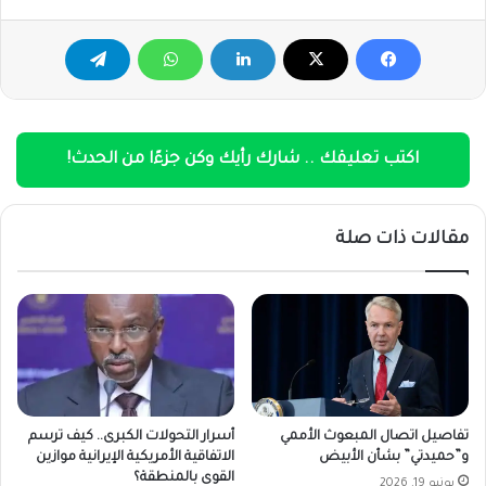
اكتب تعليقك .. شارك رأيك وكن جزءًا من الحدث!
مقالات ذات صلة
تفاصيل اتصال المبعوث الأممي
أسرار التحولات الكبرى.. كيف ترسم
و”حميدتي” بشأن الأبيض
الاتفاقية الأمريكية الإيرانية موازين
القوى بالمنطقة؟
يونيو 19, 2026