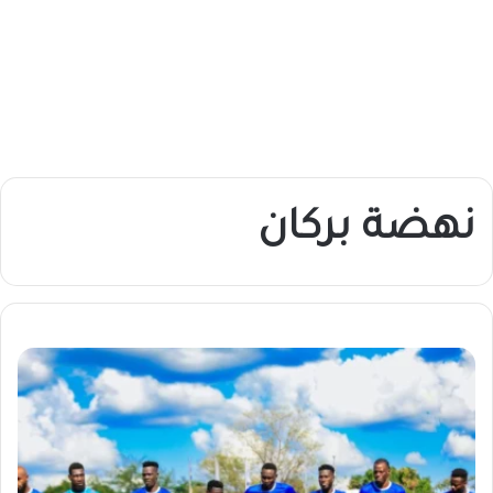
نهضة بركان