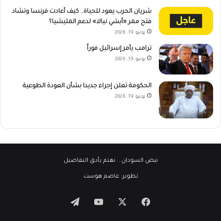
شريان الحرب يعود للحياة.. كيف أعادت فرنسا وتشاد
فتح ممر «أبشي نيالا» لدعم المليشيا؟
يونيو 19, 2026
ترامب يأمر إسرائيل فوراً
يونيو 19, 2026
الحكومة تعلن إجراء جديدا بشأن العودة الطوعية
يونيو 19, 2026
نبض السودان
.. نهتم بأدق التفاصيل
تطوير:
عاصم هوست
‫X
فيسبوك
‫YouTube
تيلقرام