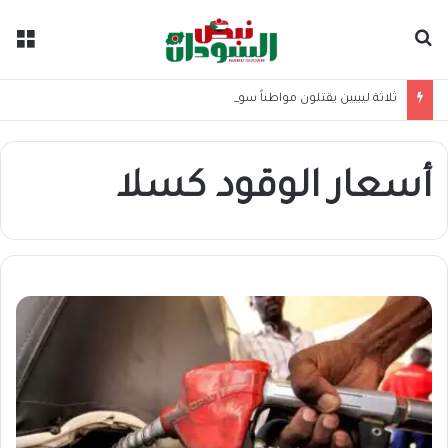
بحث عن
الق
ثلاثة ليبيين يقتلون مواطناً سودانياً ويطمسون الأدلة
أسعار الوقود كسلا