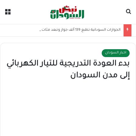
بحث عن
الق
الجوازات السودانية تطبع 139 ألف جواز وتبعد مئات المخالفين خلال شهر
اخبار السودان
بدء العودة التدريجية للتيار الكهربائي
إلى مدن السودان