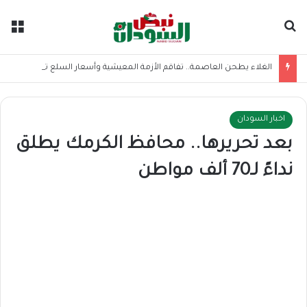
بحث عن
الق
الغلاء يطحن العاصمة.. تفاقم الأزمة المعيشية وأسعار السلع تسجل أرقاما فلكية
اخبار السودان
بعد تحريرها.. ​محافظ الكرمك يطلق
نداءً لـ70 ألف مواطن